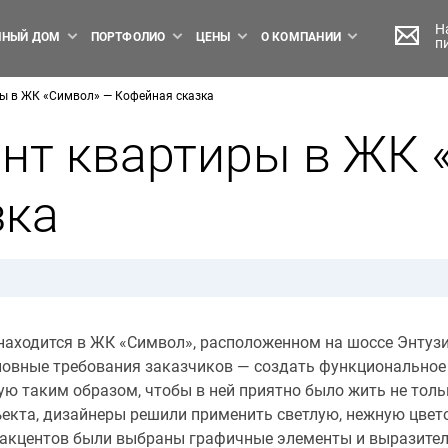
Н
НЫЙ ДОМ
ПОРТФОЛИО
ЦЕНЫ
О КОМПАНИИ
п
ры в ЖК «Символ» — Кофейная сказка
онт квартиры в ЖК 
зка
аходится в ЖК «Символ», расположенном на шоссе Энтуз
новные требования заказчиков — создать функциональное
кую таким образом, чтобы в ней приятно было жить не тол
кта, дизайнеры решили применить светлую, нежную цвет
е акцентов были выбраны графичные элементы и выразите