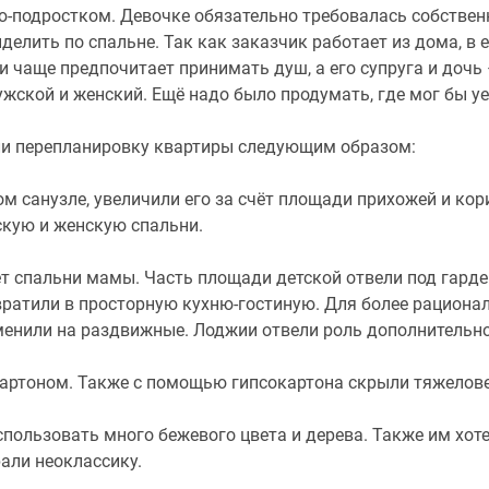
ю-подростком. Девочке обязательно требовалась собстве
делить по спальне. Так как заказчик работает из дома, в 
и чаще предпочитает принимать душ, а его супруга и доч
жской и женский. Ещё надо было продумать, где мог бы уе
ли перепланировку квартиры следующим образом:
м санузле, увеличили его за счёт площади прихожей и ко
кую и женскую спальни.
ёт спальни мамы. Часть площади детской отвели под гард
евратили в просторную кухню-гостиную. Для более рациона
енили на раздвижные. Лоджии отвели роль дополнительной
картоном. Также с помощью гипсокартона скрыли тяжелов
пользовать много бежевого цвета и дерева. Также им хоте
али неоклассику.