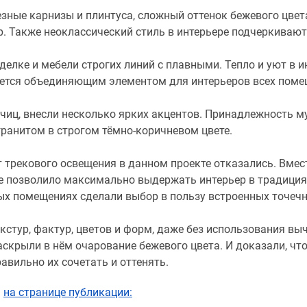
зные карнизы и плинтуса, сложный оттенок бежевого цвета
р. Также неоклассический стиль в интерьере подчеркиваю
делке и мебели строгих линий с плавными. Тепло и уют в и
яется объединяющим элементом для интерьеров всех поме
чиц, внесли несколько ярких акцентов. Принадлежность м
ранитом в строгом тёмно-коричневом цвете.
т трекового освещения в данном проекте отказались. Вме
е позволило максимально выдержать интерьер в традициях
ых помещениях сделали выбор в пользу встроенных точечн
кстур, фактур, цветов и форм, даже без использования в
скрыли в нём очарование бежевого цвета. И доказали, чт
авильно их сочетать и оттенять.
ь
на странице публикации: