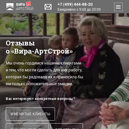
+7 (499) 444-88-20
ВИРА
АРТСТРОЙ
Ежедневно с 9:00 до 20:00
Отзывы
о «Вира-АртСтрой»
Мы очень гордимся нашими клиентами
и тем, что могли сделать для них работу,
которая бы радовала их и приносила бы
им только положительные эмоции.
Вас интересуют конкретные вопросы?
ИМЕНИТЫЕ КЛИЕНТЫ