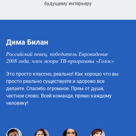
будущему интерьеру
Дима Билан
Р
Российский певец, победитель Евровидение
Ро
2008 года, член жюри ТВ-программы «Голос»
вл
те
Это просто классно, реально! Как хорошо что вы
по
просто реально существуете и здорово все
Сп
делаете. Спасибо огромное. Прям от души,
ка
честное слово. Всей команде, прямо каждому
человеку!