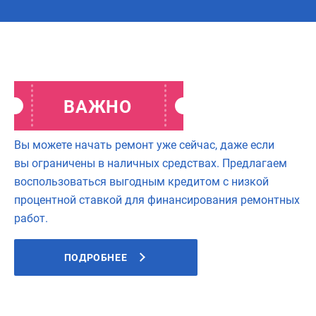
ВАЖНО
Комплектация ремонта
Минимализм
Качественный ремонт
Другой
материалами
Вы можете начать ремонт уже сейчас, даже если
вы ограничены в наличных средствах. Предлагаем
воспользоваться выгодным кредитом с низкой
процентной ставкой для финансирования ремонтных
работ.
ПОДРОБНЕЕ
Ещё не знаю,
Авторский надзор
Ничего пока не нужно
определимся вместе