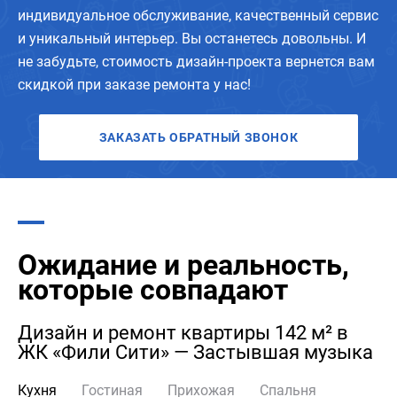
индивидуальное обслуживание, качественный сервис
и уникальный интерьер. Вы останетесь довольны. И
не забудьте, стоимость дизайн-проекта вернется вам
скидкой при заказе ремонта у нас!
ЗАКАЗАТЬ ОБРАТНЫЙ ЗВОНОК
Ожидание и реальность,
которые совпадают
Дизайн и ремонт квартиры 142 м² в
ЖК «Фили Сити» — Застывшая музыка
Кухня
Гостиная
Прихожая
Спальня