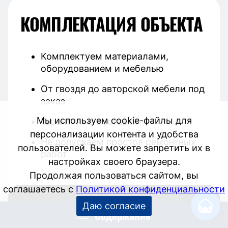
КОМПЛЕКТАЦИЯ ОБЪЕКТА
Комплектуем материалами,
оборудованием и мебелью
От гвоздя до авторской мебели под
заказ
Гарантия на поставки
Не допускаем простоя ремонтных
работ
до -20% от цены
Содержание