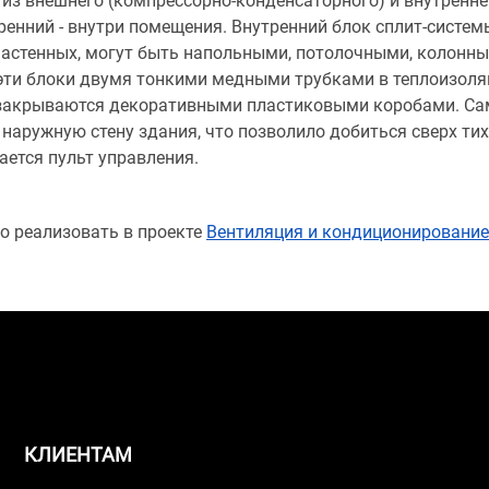
 из внешнего (компрессорно-конденсаторного) и внутренне
ренний - внутри помещения. Внутренний блок сплит-систем
 настенных, могут быть напольными, потолочными, колонн
ти блоки двумя тонкими медными трубками в теплоизоляци
ли закрываются декоративными пластиковыми коробами. С
 наружную стену здания, что позволило добиться сверх тих
ается пульт управления.
о реализовать в проекте
Вентиляция и кондиционирование
КЛИЕНТАМ