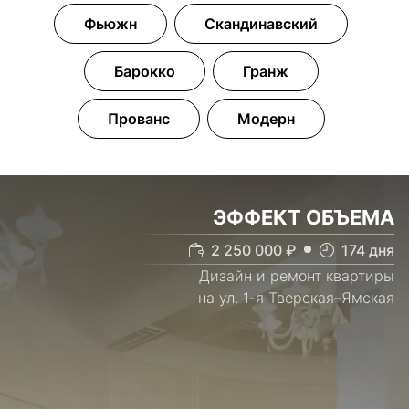
Фьюжн
Скандинавский
Барокко
Гранж
Прованс
Модерн
ЭФФЕКТ ОБЪЕМА
2 250 000
₽
174
дня
Дизайн и ремонт квартиры
на ул. 1-я Тверская–Ямская