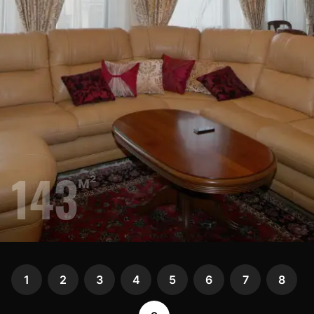
143
м²
1
2
3
4
5
6
7
8